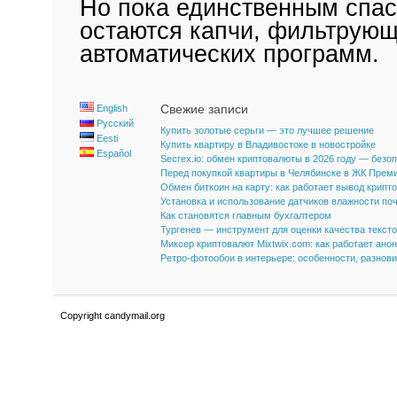
Но пока единственным спас
остаются капчи, фильтрующ
автоматических программ.
Свежие записи
English
Русский
Купить золотые серьги — это лучшее решение
Eesti
Купить квартиру в Владивостоке в новостройке
Español
Secrex.io: обмен криптовалюты в 2026 году — безо
Перед покупкой квартиры в Челябинске в ЖК Прем
Обмен биткоин на карту: как работает вывод крипт
Установка и использование датчиков влажности по
Как становятся главным бухгалтером
Тургенев — инструмент для оценки качества текст
Миксер криптовалют Mixtwix.com: как работает ано
Ретро-фотообои в интерьере: особенности, разнов
Copyright candymail.org