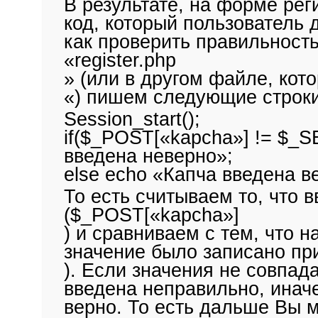
В результате, на форме ре
код, который пользователь 
как проверить правильность
«
register.php
» (или в другом файле, кото
«) пишем следующие строки
Session_start();
if($_POST[«kapcha»] != $_
введена неверно»;
else echo «Капча введена в
То есть считываем то, что 
(
$_POST[«kapcha»]
) и сравниваем с тем, что н
значение было записано п
). Если значения не совпад
введена неправильно, инач
верно. То есть дальше Вы м