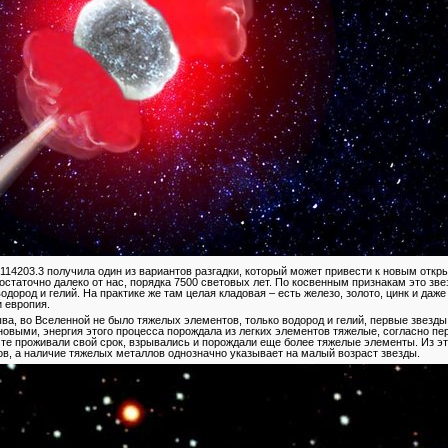
114203.3 получила один из вариантов разгадки, который может привести к новым откр
остаточно далеко от нас, порядка 7500 световых лет. По косвенным признакам это звез
одород и гелий. На практике же там целая кладовая – есть железо, золото, цинк и даж
 европия.
ва, во Вселенной не было тяжелых элементов, только водород и гелий, первые звезды
новыми, энергия этого процесса порождала из легких элементов тяжелые, согласно пе
 те проживали свой срок, взрывались и порождали еще более тяжелые элементы. Из э
ов, а наличие тяжелых металлов однозначно указывает на малый возраст звезды.