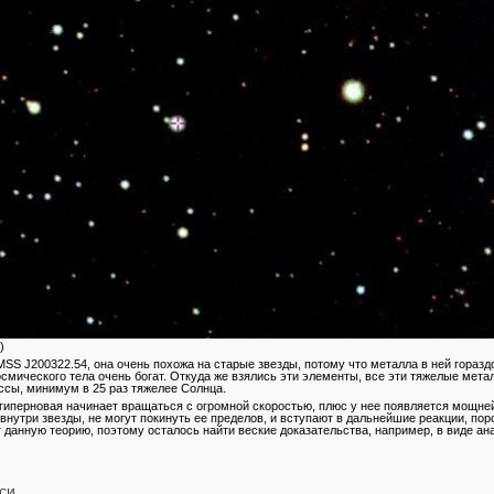
)
MSS J200322.54, она очень похожа на старые звезды, потому что металла в ней горазд
осмического тела очень богат. Откуда же взялись эти элементы, все эти тяжелые мета
ссы, минимум в 25 раз тяжелее Солнца.
гиперновая начинает вращаться с огромной скоростью, плюс у нее появляется мощне
внутри звезды, не могут покинуть ее пределов, и вступают в дальнейшие реакции, по
данную теорию, поэтому осталось найти веские доказательства, например, в виде а
си