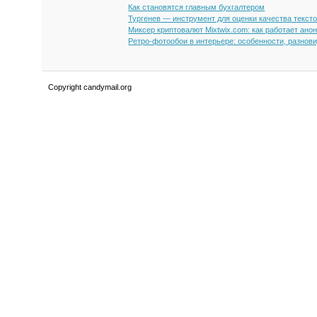
Как становятся главным бухгалтером
Тургенев — инструмент для оценки качества текст
Миксер криптовалют Mixtwix.com: как работает ано
Ретро-фотообои в интерьере: особенности, разнов
Copyright candymail.org