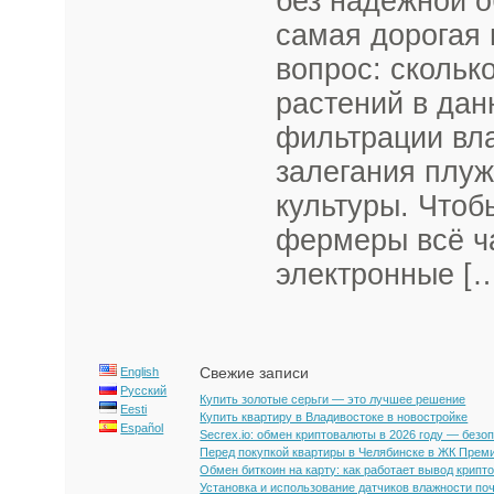
без надежной о
самая дорогая 
вопрос: скольк
растений в да
фильтрации вла
залегания плу
культуры. Чтоб
фермеры всё ч
электронные [
Свежие записи
English
Русский
Купить золотые серьги — это лучшее решение
Eesti
Купить квартиру в Владивостоке в новостройке
Español
Secrex.io: обмен криптовалюты в 2026 году — безо
Перед покупкой квартиры в Челябинске в ЖК Прем
Обмен биткоин на карту: как работает вывод крипт
Установка и использование датчиков влажности по