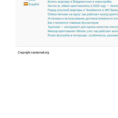
Купить квартиру в Владивостоке в новостройке
Español
Secrex.io: обмен криптовалюты в 2026 году — безо
Перед покупкой квартиры в Челябинске в ЖК Прем
Обмен биткоин на карту: как работает вывод крипт
Установка и использование датчиков влажности по
Как становятся главным бухгалтером
Тургенев — инструмент для оценки качества текст
Миксер криптовалют Mixtwix.com: как работает ано
Ретро-фотообои в интерьере: особенности, разнов
Copyright candymail.org