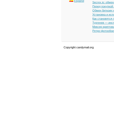
Español
Secrex.io: обме
Перед покупкой
Обмен биткоин н
Установка и исп
Как становятся
Тургенев — инст
Миксер криптова
Ретро-фотообои 
Copyright candymail.org