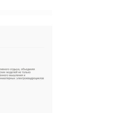
тивного отдыха, объединяя
ских моделей не только
венного мышления и
миниатюрных электроквадроциклов