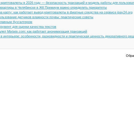
н криптовалюты в 2026 году — безопасность транзакций и модель работы для пользова
 квартиры в Челябинске в ЖК Премиум важно определить приоритеты
а карту: как работает вывод криптовалюты в фиатные средства на сервисе ipay24.org
ользование датчиков влажности почвы: практические советы
 главным бухгалтером
румент для оценки качества текстов
лют Mixtwix.com: как работает анонимизация транзакций
в интерьере: особенности, разновидности и практическая ценность декоративного ре
Обрат