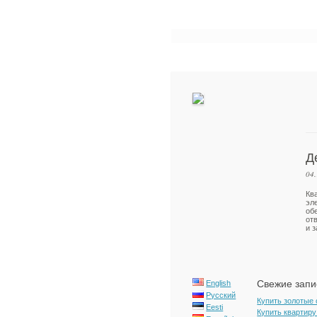
Д
04
Кв
эл
об
от
и 
Свежие запи
English
Русский
Купить золотые
Eesti
Купить квартиру