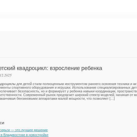
етский квадроцикл: взросление ребенка
.12.2025
адроциклы для детей стали полноценным инструментом раннего освоения техники и ак
ементы спортивного оборудования и игрушки. Использование специализированных дет
еспечивает безопасность, но и формирует у ребенка навыки координации, пространст
ветственности. Современный рынок предлагает широкий спектр моделей, начиная от 
заканчивая бензиновыми аппаратами малой мощности, что позволяет […]
си
 серьги — это лучшее решение
 в Владивостоке в новостройке