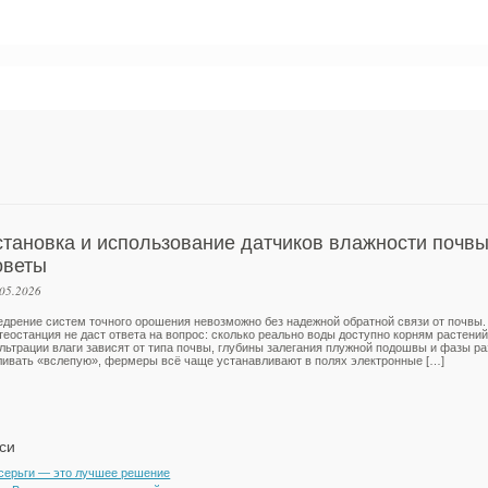
становка и использование датчиков влажности почвы
оветы
.05.2026
едрение систем точного орошения невозможно без надежной обратной связи от почвы.
теостанция не даст ответа на вопрос: сколько реально воды доступно корням растени
льтрации влаги зависят от типа почвы, глубины залегания плужной подошвы и фазы ра
ливать «вслепую», фермеры всё чаще устанавливают в полях электронные […]
си
 серьги — это лучшее решение