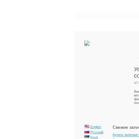
У
с
07
Вн
ме
фи
по
Свежие запи
English
Русский
Купить золотые
Eesti