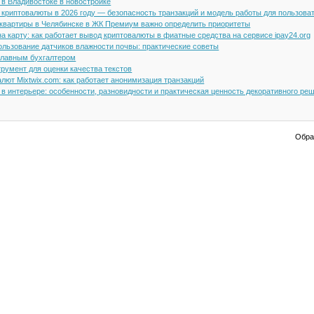
 в Владивостоке в новостройке
н криптовалюты в 2026 году — безопасность транзакций и модель работы для пользова
 квартиры в Челябинске в ЖК Премиум важно определить приоритеты
а карту: как работает вывод криптовалюты в фиатные средства на сервисе ipay24.org
ользование датчиков влажности почвы: практические советы
 главным бухгалтером
румент для оценки качества текстов
лют Mixtwix.com: как работает анонимизация транзакций
в интерьере: особенности, разновидности и практическая ценность декоративного ре
Обрат