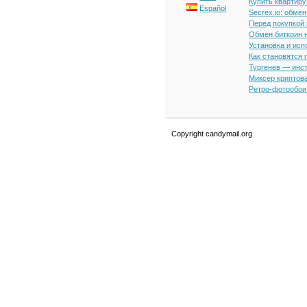
Купить квартиру
Español
Secrex.io: обме
Перед покупкой
Обмен биткоин н
Установка и исп
Как становятся
Тургенев — инст
Миксер криптова
Ретро-фотообои 
Copyright candymail.org