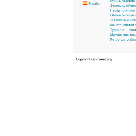
Купить квартиру
Español
Secrex.io: обме
Перед покупкой
Обмен биткоин н
Установка и исп
Как становятся
Тургенев — инст
Миксер криптова
Ретро-фотообои 
Copyright candymail.org