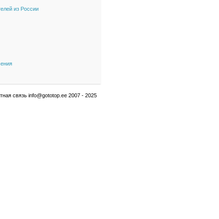
телей из России
шения
ная связь info@gototop.ee 2007 - 2025