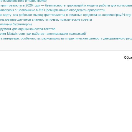
 в Владивостоке в новостройке
н криптовалюты в 2026 году — безопасность транзакций и модель работы для пользова
 квартиры в Челябинске в ЖК Премиум важно определить приоритеты
а карту: как работает вывод криптовалюты в фиатные средства на сервисе ipay24.org
ользование датчиков влажности почвы: практические советы
 главным бухгалтером
румент для оценки качества текстов
лют Mixtwix.com: как работает анонимизация транзакций
в интерьере: особенности, разновидности и практическая ценность декоративного ре
Обрат