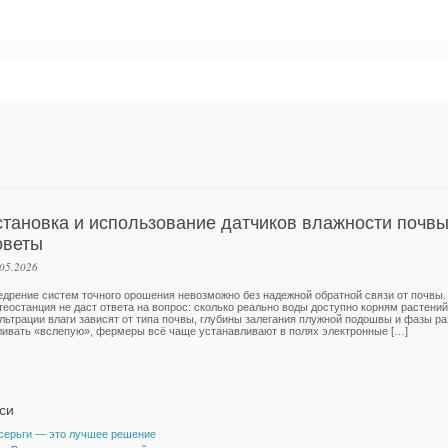
становка и использование датчиков влажности почвы
оветы
.05.2026
едрение систем точного орошения невозможно без надежной обратной связи от почвы.
теостанция не даст ответа на вопрос: сколько реально воды доступно корням растени
льтрации влаги зависят от типа почвы, глубины залегания плужной подошвы и фазы ра
ливать «вслепую», фермеры всё чаще устанавливают в полях электронные […]
си
 серьги — это лучшее решение