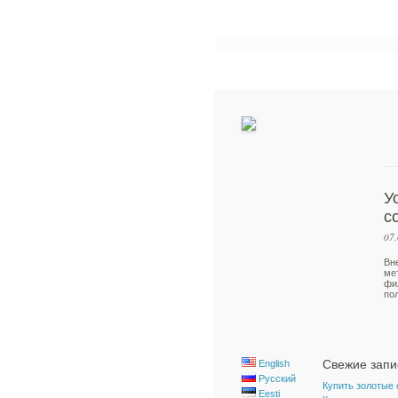
У
с
07
Вн
ме
фи
по
Свежие запи
English
Русский
Купить золотые
Eesti