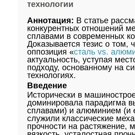
технологии
Аннотация:
В статье рассм
конкурентных отношений м
сплавами в современных к
Доказывается тезис о том, 
оппозиция «
сталь vs. алюм
актуальность, уступая мес
подходу, основанному на с
технологиях.
Введение
Исторически в машинострое
доминировала парадигма в
сплавами) и алюминием (и 
служили классические меха
прочности на растяжение, м
вязкость, усталостная прочн