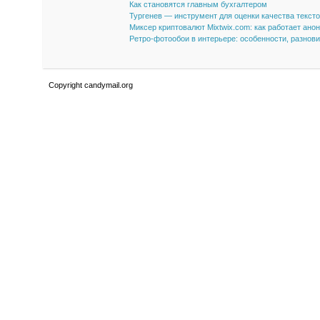
Как становятся главным бухгалтером
Тургенев — инструмент для оценки качества текст
Миксер криптовалют Mixtwix.com: как работает ано
Ретро-фотообои в интерьере: особенности, разнов
Copyright candymail.org