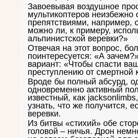
Завоевывая воздушное про
мультикоптеров неизбежно 
препятствиями, например, с
можно ли, к примеру, испо
альпинистской веревки?»
Отвечая на этот вопрос, б
поинтересуется: «А зачем?
вариант: «Чтобы спасти ва
преступлению от смертной 
Вроде бы полный абсурд, о
одновременно активный пол
известный, как jacksonlimb
узнать, что же получится, е
веревки.
Из битвы «стихий» обе сто
головой – ничья. Дрон немн