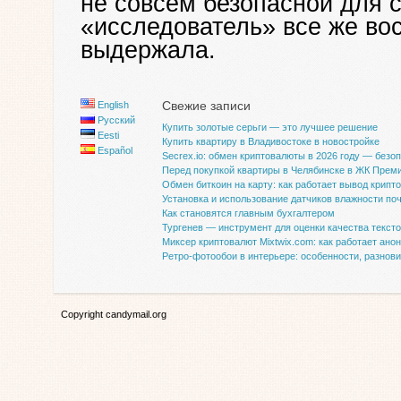
не совсем безопасной для с
«исследователь» все же вос
выдержала.
Свежие записи
English
Русский
Купить золотые серьги — это лучшее решение
Eesti
Купить квартиру в Владивостоке в новостройке
Español
Secrex.io: обмен криптовалюты в 2026 году — безо
Перед покупкой квартиры в Челябинске в ЖК Прем
Обмен биткоин на карту: как работает вывод крипт
Установка и использование датчиков влажности по
Как становятся главным бухгалтером
Тургенев — инструмент для оценки качества текст
Миксер криптовалют Mixtwix.com: как работает ано
Ретро-фотообои в интерьере: особенности, разнов
Copyright candymail.org