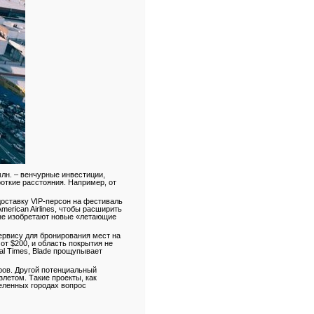
млн. – венчурные инвестиции,
роткие расстояния. Например, от
доставку VIP-персон на фестиваль
merican Airlines, чтобы расширить
 не изобретают новые «летающие
ервису для бронирования мест на
от $200, и область покрытия не
al Times, Blade прощупывает
ров. Другой потенциальный
злетом. Такие проекты, как
селенных городах вопрос