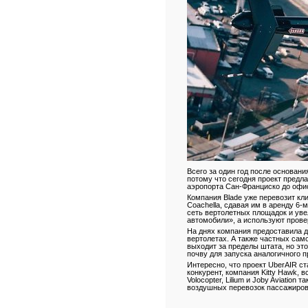
Всего за один год после основани
потому что сегодня проект предл
аэропорта Сан-Франциско до офис
Компания Blade уже перевозит кл
Coachella, сдавая им в аренду 6-
сеть вертолетных площадок и уве
автомобили», а используют прове
На днях компания предоставила 
вертолетах. А также частных само
выходит за пределы штата, но это
почву для запуска аналогичного
Интересно, что проект UberAIR с
конкурент, компания Kitty Hawk, 
Volocopter, Lilium и Joby Aviati
воздушных перевозок пассажиров