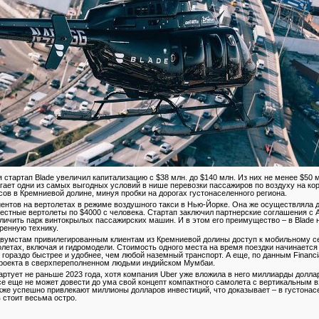
я стартап Blade увеличил капитализацию с $38 млн. до $140 млн. Из них не менее $50 
агает одни из самых выгодных условий в нише перевозки пассажиров по воздуху на ко
ов в Кремниевой долине, минуя пробки на дорогах густонаселенного региона.
иентов на вертолетах в режиме воздушного такси в Нью-Йорке. Она же осуществляла 
местные вертолеты по $4000 с человека. Стартап заключил партнерские соглашения с A
личить парк винтокрылых пассажирских машин. И в этом его преимущество – в Blade
ренную технику.
двумстам привилегированным клиентам из Кремниевой долины доступ к мобильному с
летах, включая и гидромодели. Стоимость одного места на время поездки начинается 
 гораздо быстрее и удобнее, чем любой наземный транспорт. А еще, по данным Financi
 проекта в сверхпереполненном людьми индийском Мумбаи.
тартует не раньше 2023 года, хотя компания Uber уже вложила в него миллиарды долла
все еще не может довести до ума свой концепт компактного самолета с вертикальным в
on также успешно привлекают миллионы долларов инвестиций, что доказывает – в густона
 стоит весьма
остро.