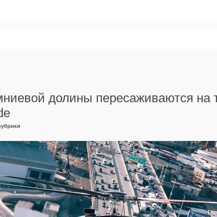
мниевой долины пересаживаются на 
de
рубрики