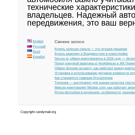
технические характеристики
владельцев. Надежный авто
передвижения, это ваш верн
Свежие записи
English
Русский
Купить золотые серьги — это лучшее решение
Eesti
Купить квартиру в Владивостоке в новостройке
Español
Secrex.io: обмен криптовалюты в 2026 году — безо
Перед покупкой квартиры в Челябинске в ЖК Прем
Обмен биткоин на карту: как работает вывод крипт
Установка и использование датчиков влажности по
Как становятся главным бухгалтером
Тургенев — инструмент для оценки качества текст
Миксер криптовалют Mixtwix.com: как работает ано
Ретро-фотообои в интерьере: особенности, разнов
Copyright candymail.org