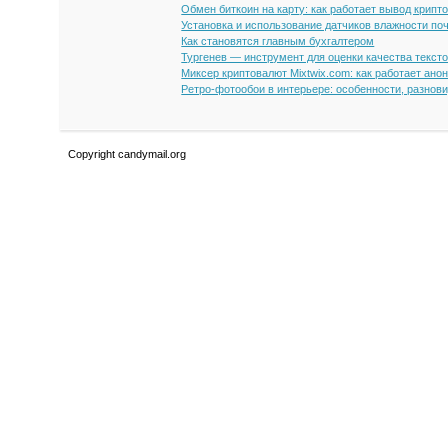
Обмен биткоин на карту: как работает вывод крипт
Установка и использование датчиков влажности по
Как становятся главным бухгалтером
Тургенев — инструмент для оценки качества текст
Миксер криптовалют Mixtwix.com: как работает ано
Ретро-фотообои в интерьере: особенности, разнов
Copyright candymail.org