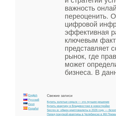
и стратегии ус
важность онлай
переоценить. О
цифровой инфра
эффективная ра
ключевым факт
представляет с
рынок, где пра
может определ
бизнеса. В дан
Свежие записи
English
Русский
Купить золотые серьги — это лучшее решение
Eesti
Купить квартиру в Владивостоке в новостройке
Español
Secrex.io: обмен криптовалюты в 2026 году — безо
Перед покупкой квартиры в Челябинске в ЖК Прем