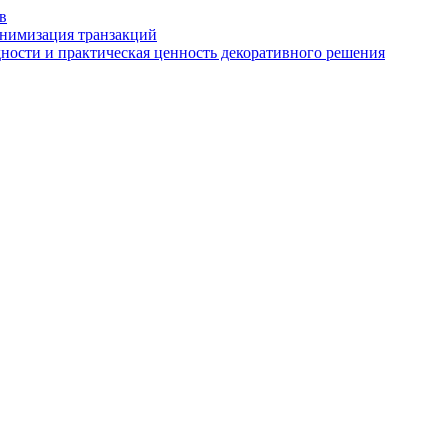
в
онимизация транзакций
дности и практическая ценность декоративного решения