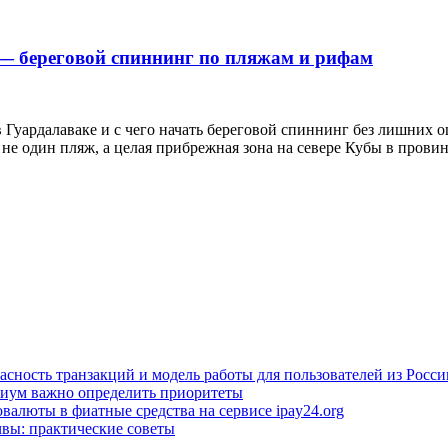
 — береговой спиннинг по пляжам и рифам
в Гуардалаваке и с чего начать береговой спиннинг без лишних о
 это не один пляж, а целая прибрежная зона на севере Кубы в пров
асность транзакций и модель работы для пользователей из Росси
миум важно определить приоритеты
валюты в фиатные средства на сервисе ipay24.org
чвы: практические советы