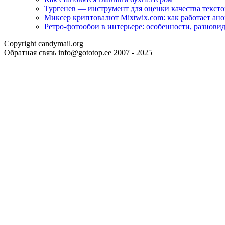
Тургенев — инструмент для оценки качества тексто
Миксер криптовалют Mixtwix.com: как работает ан
Ретро-фотообои в интерьере: особенности, разнови
Copyright candymail.org
Обратная связь info@gototop.ee 2007 - 2025