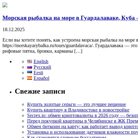
Морская рыбалка на море в Гуардалаваке, Куба
18.12.2025
Если вы хотите понять, как устроена морская рыбалка на море 
https://morskayarybalka.ru/tours/guardalavaca/. Гуардалавака —
рифовые пятна, бровки, карманы […]
English
Русский
Eesti
Español
Свежие записи
Купить золотые серьги — это лучшее решение
Купить квартиру в Владивостоке в новостройке
Secrex.io: обмен криптовалюты в 2026 году — безоп
Перед покупкой квартиры в Челябинске в ЖК Пре
Обмен биткоин на карту: как работает вывод крипто
Установка и использование датчиков влажности по
Как становятся главным бухгалтером